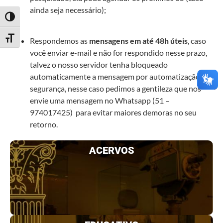
ainda seja necessário);
Alternar alto contraste
Alternar tamanho da fonte
Respondemos as
mensagens em até 48h úteis
, caso
você enviar e-mail e não for respondido nesse prazo,
talvez o nosso servidor tenha bloqueado
automaticamente a mensagem por automatização de
segurança, nesse caso pedimos a gentileza que nos
envie uma mensagem no Whatsapp (51 –
974017425) para evitar maiores demoras no seu
retorno.
ACERVOS