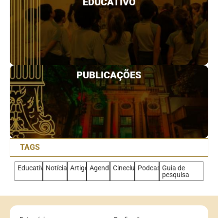
EDUCATIVO
PUBLICAÇÕES
TAGS
Educativo
Notícias
Artigo
Agenda
Cineclub
Podcast
Guia de
pesquisa