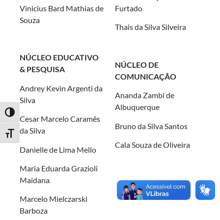
Vinicius Bard Mathias de
Furtado
Souza
Thais da Silva Silveira
NÚCLEO EDUCATIVO
NÚCLEO DE
& PESQUISA
COMUNICAÇÃO
Andrey Kevin Argenti da
Ananda Zambi de
Silva
Albuquerque
Alternar alto contraste
Cesar Marcelo Caramês
Bruno da Silva Santos
da Silva
Alternar tamanho da fonte
Cala Souza de Oliveira
Danielle de Lima Mello
Maria Eduarda Grazioli
Maidana
Marcelo Mielczarski
Barboza