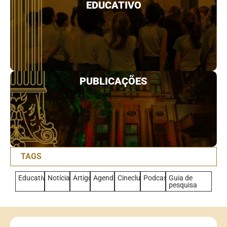
EDUCATIVO
PUBLICAÇÕES
TAGS
Educativo
Notícias
Artigo
Agenda
Cineclub
Podcast
Guia de
pesquisa