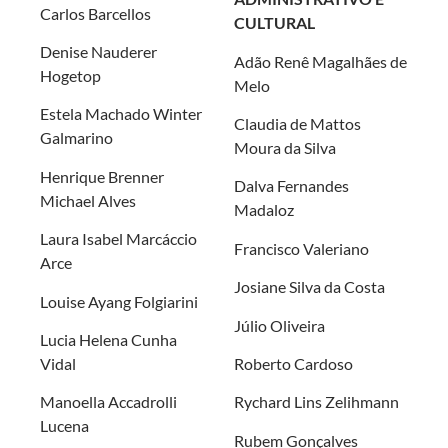
Carlos Barcellos
CULTURAL
Denise Nauderer
Adão Renê Magalhães de
Hogetop
Melo
Estela Machado Winter
Claudia de Mattos
Galmarino
Moura da Silva
Henrique Brenner
Dalva Fernandes
Michael Alves
Madaloz
Laura Isabel Marcáccio
Francisco Valeriano
Arce
Josiane Silva da Costa
Louise Ayang Folgiarini
Júlio Oliveira
Lucia Helena Cunha
Vidal
Roberto Cardoso
Manoella Accadrolli
Rychard Lins Zelihmann
Lucena
Rubem Gonçalves