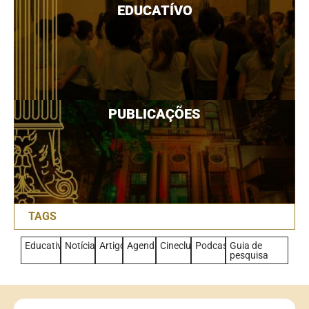
EDUCATÍVO
PUBLICAÇÕES
TAGS
Educativo
Notícias
Artigo
Agenda
Cineclub
Podcast
Guia de
pesquisa