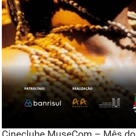
Cineclube MuseCom – Mês do