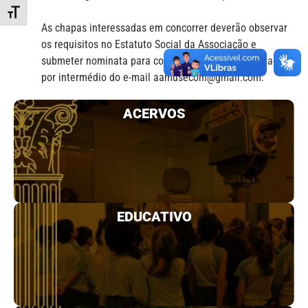
Alternar tamanho da fonte
As chapas interessadas em concorrer deverão observar
os requisitos no Estatuto Social da Associação e
submeter nominata para concorrer até o dia da votação
por intermédio do e-mail aamusecom@gmail.com.
ACERVOS
EDUCATIVO