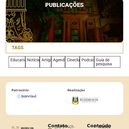
PUBLICAÇÕES
TAGS
Educativo
Notícias
Artigo
Agenda
Cineclub
Podcast
Guia de
pesquisa
Patrocínio
Realização
Contato
Conteúdo
(51) 97401-
Museu