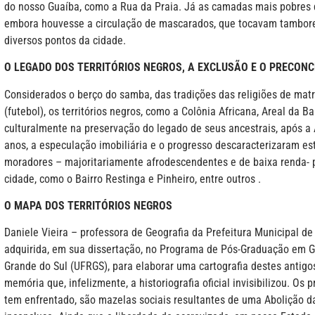
do nosso Guaíba, como a Rua da Praia. Já as camadas mais pobres 
embora houvesse a circulação de mascarados, que tocavam tambor
diversos pontos da cidade.
O LEGADO DOS TERRITÓRIOS NEGROS, A EXCLUSÃO E O PRECONC
Considerados o berço do samba, das tradições das religiões de matr
(futebol), os territórios negros, como a Colônia Africana, Areal da Ba
culturalmente na preservação do legado de seus ancestrais, após a 
anos, a especulação imobiliária e o progresso descaracterizaram es
moradores – majoritariamente afrodescendentes e de baixa renda- pa
cidade, como o Bairro Restinga e Pinheiro, entre outros .
O MAPA DOS TERRITÓRIOS NEGROS
Daniele Vieira – professora de Geografia da Prefeitura Municipal de
adquirida, em sua dissertação, no Programa de Pós-Graduação em G
Grande do Sul (UFRGS), para elaborar uma cartografia destes antigos
memória que, infelizmente, a historiografia oficial invisibilizou. O
tem enfrentado, são mazelas sociais resultantes de uma Abolição d