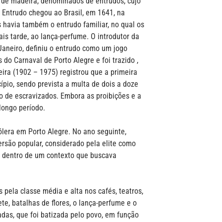
 de madeira, denominados de entrudos, cujo
 Entrudo chegou ao Brasil, em 1641, na
s havia também o entrudo familiar, no qual os
is tarde, ao lança-perfume. O introdutor da
Janeiro, definiu o entrudo como um jogo
 do Carnaval de Porto Alegre e foi trazido ,
ira (1902 – 1975) registrou que a primeira
ípio, sendo prevista a multa de dois a doze
so de escravizados. Embora as proibições e a
ongo período.
lera em Porto Alegre. No ano seguinte,
ersão popular, considerado pela elite como
eu dentro de um contexto que buscava
pela classe média e alta nos cafés, teatros,
te, batalhas de flores, o lança-perfume e o
das, que foi batizada pelo povo, em função