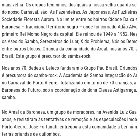
mais velha.
Os grupos femininos, dos quais a nossa velha-guarda se
do nosso Carnaval, são: As Fazendeiras, As Japonesas, As Fuzileira
Sociedade Floresta Aurora. No limite entre os bairros Cidade Baixa 
Baronesa – tradicional território negro – onde foi coroado Adão Alve
primeiro Rei Momo Negro da capital. Ele reinou de 1949 a 1952. Nest
os Ases do Samba, Seresteiros do Luar, X do Problema, Nós os Demo
entre outros blocos. Oriunda da comunidade do Areal, nos anos 70,
Brasil. Este grupo é precursor do samba-rock.
Nos anos 70, Bedeu e Leleco fundaram o Grupo Pau Brasil. Oriundo
é precursora do samba-rock. A Academia de Samba Integração do Ar
no Carnaval de Porto Alegre. Totalizando em torno de 70 crianças, 
Baronesa do Futuro, sob a coordenação de dona Cleusa Astigarraga,
samba.
No Areal da Baronesa, um grupo de moradores, na Avenida Luiz Gua
anos, e resistiram às tentativas de remoção e às especulações imobi
Porto Alegre, José Fortunati, entregou a esta comunidade a Lei núm
terras oriundas de quilombos.