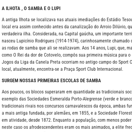
A ILHOTA , O SAMBA E O LUPI
A antiga Ilhota se localizava nas atuais imediações do Estádio Teso
local era assim conhecido antes da canalização do Arroio Dilúvio, q
verdadeira ilha. Considerada, na Capital gaúcha, um importante territ
nasceu Lupicínio Rodrigues (1914-1974), carinhosamente chamado de
as rodas de samba que ali se realizavam. Aos 14 anos, Lupi, que, mai
como O Rei da dor de Cotovelo, compôs sua primeira música para o co
Jogos da Liga da Canela Preta ocorriam no antigo campo do Sport Clu
local, atualmente, encontra-se a Praça Sport Club Internacional.
SURGEM NOSSAS PRIMEIRAS ESCOLAS DE SAMBA
Aos poucos, os blocos superaram em quantidade as tradicionais soc
exemplo das Sociedades Esmeralda Porto-Alegrense (verde e branco
tradicionais rivais nos concursos carnavalescos da época, ambas 
a
mais antiga fundada, por alemães, em 1855, e a Sociedade Floresta
em atividade, desde 1872. Enquanto a população, com menos poder aq
neste caso os afrodescendentes eram os mais animados, a elite fre