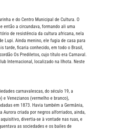
urinha e do Centro Municipal de Cultura. O
ue então a circundava, formando ali uma
ório de resistência da cultura africana, nela
 Lupi. Ainda menino, ele fugia de casa para
s tarde, ficaria conhecido, em todo o Brasil,
rdão Os Prediletos, cujo título era Carnaval.
b Internacional, localizado na Ilhota. Neste
iedades carnavalescas, do século 19, a
) e Venezianos (vermelho e branco),
fundadas em 1873. Havia também a Germânia,
 Aurora criada por negros alforriados, ainda,
uisitivo, divertia-se à vontade nas ruas, e
quentava as sociedades e os bailes de