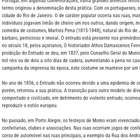
Portugal, em algumas comemorações, havia grandes bonecos feitos
termo originou a denominação desta prática. Com os portugueses, o
cidade
do Rio de Janeiro. O de caráter popular ocorria nas ruas, ma
indivíduos jogavam limão de cheiro um nos outros, dando origem, ma
comédia de costumes, Martins Pena (1815-1848), natural do Rio de 
bárbaro, pernicioso e imoral. O entrudo está presente nos primórdios
no século 18, pelos açorianos, O historiador Athos Damascenos Ferre
proibição do Entrudo se deu, em 1837, pelo Conselho Geral do Munic
mil réis ou de dois a oito dias de cadeia, aumentando a pena no ca
campanha da imprensa da época, este costume se manteve por um l
No ano de 1856, o Entrudo não ocorreu devido a uma epidemia de có
porém, retornou a sua prática. A transição para outro modelo de div
comportado e civilizado, em detrimento do violento entrudo, ocorr
reproduzir o estilo europeu.
No passado, em Porto Alegre, os festejos de Momo eram vivenciados 
confeitarias, clubes e associações. Nas ruas ocorriam jogos de confe
corso de automóvel nas ruas principais, a exemplo da Rua dos Andra