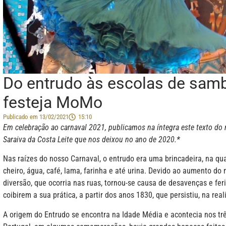
Do entrudo às escolas de samb
festeja MoMo
Publicado em
13/02/2021
15:10
Em celebração ao carnaval 2021, publicamos na íntegra este texto do
Saraiva da Costa Leite que nos deixou no ano de 2020.*
Nas raízes do nosso Carnaval, o entrudo era uma brincadeira, na qual
cheiro, água, café, lama, farinha e até urina. Devido ao aumento do 
diversão, que ocorria nas ruas, tornou-se causa de desavenças e fer
coibirem a sua prática, a partir dos anos 1830, que persistiu, na real
A origem do Entrudo se encontra na Idade Média e acontecia nos tr