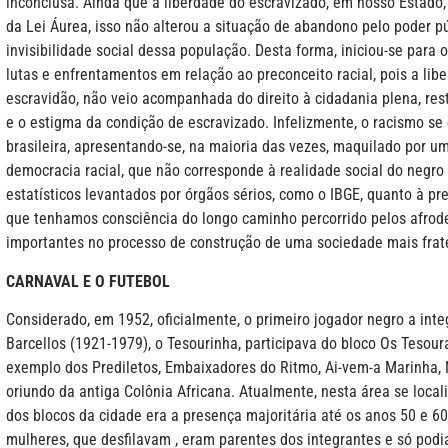
inconclusa. Ainda que a liberdade do escravizado, em nosso Estado,
da Lei Áurea, isso não alterou a situação de abandono pelo poder púb
invisibilidade social dessa população. Desta forma, iniciou-se para 
lutas e enfrentamentos em relação ao preconceito racial, pois a lib
escravidão, não veio acompanhada do direito à cidadania plena, res
e o estigma da condição de escravizado. Infelizmente, o racismo s
brasileira, apresentando-se, na maioria das vezes, maquilado por u
democracia racial, que não corresponde à realidade social do negro
estatísticos levantados por órgãos sérios, como o IBGE, quanto à p
que tenhamos consciência do longo caminho percorrido pelos afrod
importantes no processo de construção de uma sociedade mais fra
CARNAVAL E O FUTEBOL
Considerado, em 1952, oficialmente, o primeiro jogador negro a int
Barcellos (1921-1979), o Tesourinha, participava do bloco Os Tesoura
exemplo dos Prediletos, Embaixadores do Ritmo, Ai-vem-a Marinha, 
oriundo da antiga Colônia Africana. Atualmente, nesta área se locali
dos blocos da cidade era a presença majoritária até os anos 50 e 6
mulheres, que desfilavam , eram parentes dos integrantes e só podi