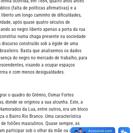
 tenha ocorrida, em 1884, quatro anos antes
lico (falta de políticas afirmativas) e a
o liberto um longo caminho de dificuldades,
erdade, após quase quatro séculos de
tando ao negro liberto apenas a porta da rua
e constitui numa chaga presente na sociedade
m discurso construído sob a égide de uma
 brasileiro. Basta que analisemos os dados
resença do negro no mercado de trabalho, para
escendentes, visando a ocupar espaços
terna e com menos desigualdades.
egrar o quadro do Grêmio, Osmar Fortes
s, donde se originou a sua alcunha. Este, a
Namorados da Lua, entre outros, era um bloco
za o Bairro Rio Branco. Uma característica
0 de foliões masculinos. Quase sempre, as
am participar sob o olhar da mãe ou da irmã