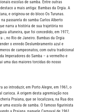
ionais escolas de samba. Entre outras
 destaco a mais antiga: Bambas da Orgia. A
ana, e originou-se do bloco Os Turunas.
 na passarela do samba Carlos Alberto
ue narra a história de sua trajetória no
guia altaneira, que foi concedido, em 1977,
a -, no Rio de Janeiro. Bambas da Orgia
efender o enredo Deslumbramento azul e
meros de campeonatos, com outra tradicional
e da Imperadores do Samba – a vermelho e
ui uma das maiores torcidas do nosso
a ao introduzir, em Porto Alegre, em 1961, o
l carioca. A origem desta agremiação nos
cheria Praiana, que se localizava, na Rua dos
riar uma escola de samba. O famoso figurinista
uando a Praiana, naquele Carnaval de 1961,