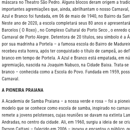
máscara no Theatro São Pedro. Alguns blocos deram origem a tradic
importantes agremiações que, ainda, abrilhantam o nosso Carnaval,
Azul e Branco foi fundada, em 06 de maio de 1940, no Bairro da Sant
Neste ano de 2020, a escola completará seus 80 anos e apresentará
Barcelos ( O Roxo) , no Complexo Cultural do Porto Seco , o enredo q
Carnaval de Porto Alegre. Detentora de 20 títulos, seu símbolo é a Á
por sua madrinha a Portela – a famosa escola do Bairro de Madureir
recebeu esta honra, após ter conquistado o título de campeã, ao d
branco em tempo de Portela. A Azul e Branco está empatada, em nú
agremiação, nascida na Joaquim Nabuco, na Cidade Baixa. Trata-s
branco – conhecida como a Escola do Povo. Fundada em 1959, poss
Carnaval.
A PIONEIRA PRAIANA
A Academia de Samba Praiana – a nossa verde e rosa – foi a pioneir
modelo que se conhece como escola de samba, inspirado no carnava
remete a jovens pelotenses, cujas reuniões se davam na extinta Lan
Andradas, no centro da cidade. Ali, em 1960, surgiu a ideia de se c
Dyrson Cattani – falecido em 2006 – inovou e encantou o público, q