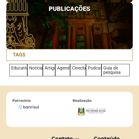
PUBLICAÇÕES
TAGS
Educativo
Notícias
Artigo
Agenda
Cineclub
Podcast
Guia de
pesquisa
Patrocínio
Realização
Contato
Conteúdo