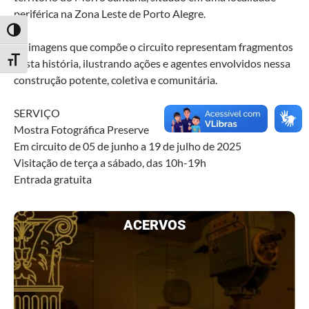
periférica na Zona Leste de Porto Alegre.
Alternar alto contraste
As imagens que compõe o circuito representam fragmentos
Alternar tamanho da fonte
desta história, ilustrando ações e agentes envolvidos nessa
construção potente, coletiva e comunitária.
SERVIÇO
Mostra Fotográfica Preserve
Em circuito de 05 de junho a 19 de julho de 2025
Visitação de terça a sábado, das 10h-19h
Entrada gratuita
ACERVOS