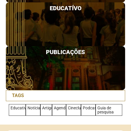
EDUCATÍVO
PUBLICAÇÕES
TAGS
Educativo
Notícias
Artigo
Agenda
Cineclub
Podcast
Guia de
pesquisa