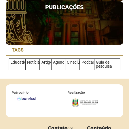
PUBLICAÇÕES
TAGS
Educativo
Notícias
Artigo
Agenda
Cineclub
Podcast
Guia de
pesquisa
Patrocínio
Realização
Contato
Conteúdo