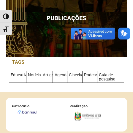
PUBLICAÇÕES
Alternar alto contraste
Alternar tamanho da fonte
TAGS
Educativo
Notícias
Artigo
Agenda
Cineclub
Podcast
Guia de
pesquisa
Patrocínio
Realização