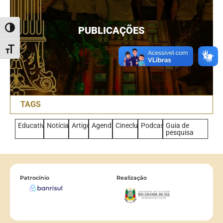
PUBLICAÇÕES
Alternar alto contraste
Alternar tamanho da fonte
TAGS
Educativo
Notícias
Artigo
Agenda
Cineclub
Podcast
Guia de
pesquisa
Patrocínio
Realização